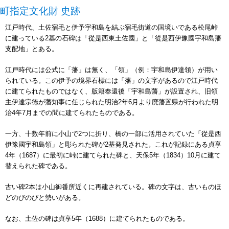
町指定文化財 史跡
江戸時代、土佐宿毛と伊予宇和島を結ぶ宿毛街道の国境いである松尾峠
に建っている2基の石碑は「從是西東土佐國」と「從是西伊豫國宇和島藩
支配地」とある。
江戸時代には公式に「藩」は無く、「領」（例：宇和島伊達領）が用い
られている。この伊予の境界石標には「藩」の文字があるので江戸時代
に建てられたものではなく、版籍奉還後「宇和島藩」が設置され、旧領
主伊達宗徳が藩知事に任じられた明治2年6月より廃藩置県が行われた明
治4年7月までの間に建てられたものである。
一方、十数年前に小山で2つに折り、橋の一部に活用されていた「從是西
伊豫國宇和島領」と彫られた碑が2基発見された。これが記録にある貞享
4年（1687）に最初に峠に建てられた碑と、天保5年（1834）10月に建て
替えられた碑である。
古い碑2本は小山御番所近くに再建されている。碑の文字は、古いものほ
どのびのびと勢いがある。
なお、土佐の碑は貞享5年（1688）に建てられたものである。