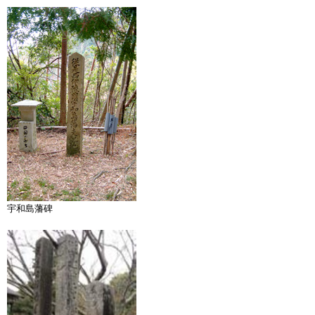
宇和島藩碑