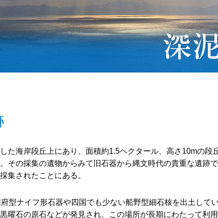
跡
した海岸段丘上にあり、面積約1.5ヘクタール、高さ10mの段
。その採集の遺物からみて旧石器から縄文時代の貴重な遺跡で
採集されたことにある。
国府型ナイフ形石器や四国でも少ない船野型細石核を出土して
黒曜石の原石などが発見され、この場所が長期にわたって利用