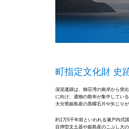
町指定文化財 史
深泥遺跡は、御荘湾の南岸から突出
に向け、遺物の散布が集中している
大分県姫島産の黒曜石片や矢じりが
約1万5千年前といわれる瀬戸内式
目押型文土器や姫島産のこぶし大の