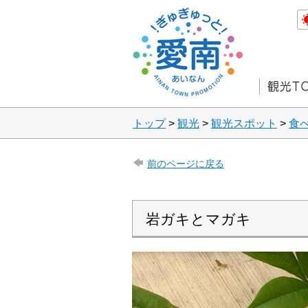
トップ
>
観光
>
観光スポット
>
食
前のページに戻る
岩ガキとマガキ