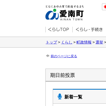
トップ
>
くらし
>
町政情報
>
選挙
前のページに戻る
期日前投票
新着一覧