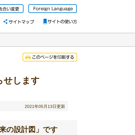
らせします
2021
年
05
月
13
日更新
来の設計図」です