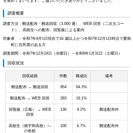
を進めてまいります。ご協力いただきありがとうございました。
調査概要
調査方法：郵送配布・郵送回収（3,000 通）、WEB 回答（二次元コー
ド）、高校生への配布、回覧板による案内
対象者 ：令和7年4月1日現在で16 歳以上かつ令和7年12月1日時点で愛南
町に住民票のある方
調査期間：令和7年12月24日（水曜日）～令和8年1月31日（土曜日）
回収状況
回収経路
件数
構成比
備考
郵送配布 → 郵送回収
954
64.3%
郵送配布 → WEB 回答
283
19.1%
回覧板（広報） → WEB
136
9.2%
郵送配布外
回答
高校生（南宇和高校）へ
100
6.7%
郵送配布外
の依頼