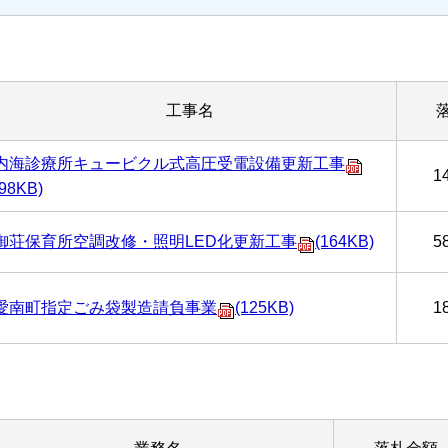
工事名
内海診療所キュービクル式高圧受電設備更新工事
1
(98KB)
御荘保育所空調改修・照明LED化更新工事
(164KB)
5
愛南町指定ごみ袋製造請負事業
(125KB)
1