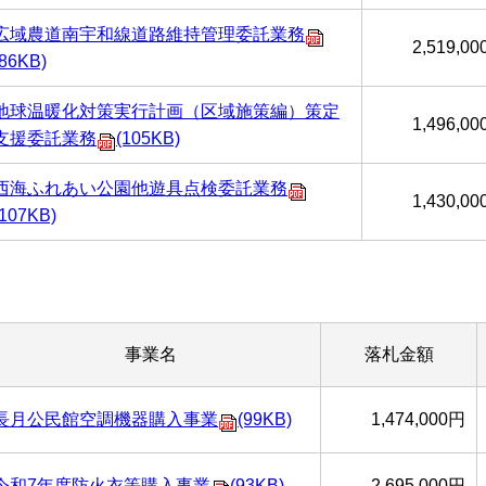
広域農道南宇和線道路維持管理委託業務
2,519,0
(86KB)
地球温暖化対策実行計画（区域施策編）策定
1,496,0
支援委託業務
(105KB)
西海ふれあい公園他遊具点検委託業務
1,430,0
(107KB)
事業名
落札金額
長月公民館空調機器購入事業
(99KB)
1,474,000円
令和7年度防火衣等購入事業
(93KB)
2,695,000円