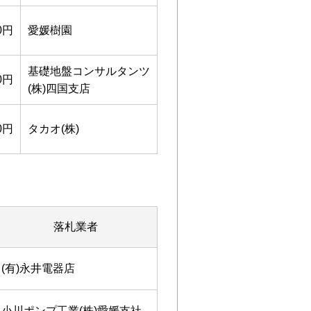
00円
愛媛樹園
基礎地盤コンサルタンツ
00円
(株)四国支店
00円
タカオ(株)
落札業者
(有)永井電器店
小川ポンプ工業(株)愛媛支社