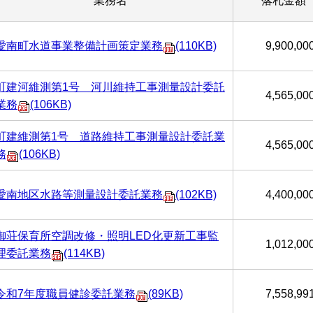
業務名
落札金額
愛南町水道事業整備計画策定業務
(110KB)
9,900,0
町建河維測第1号 河川維持工事測量設計委託
4,565,0
業務
(106KB)
町建維測第1号 道路維持工事測量設計委託業
4,565,0
務
(106KB)
愛南地区水路等測量設計委託業務
(102KB)
4,400,0
御荘保育所空調改修・照明LED化更新工事監
1,012,0
理委託業務
(114KB)
令和7年度職員健診委託業務
(89KB)
7,558,9