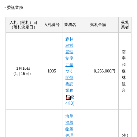
・委託業務
入札（開札）日
落札
入札番号
業務名
落札金額
（落札決定日）
業者
森林
経営
管理
南
制度
宇
に基
和
1月16日
1005
づく
9,256,000円
森
(1月16日）
間伐
林
委託
組
業務
合
(8
4KB)
海岸
漂着
物等
処理
(有)