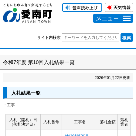
メニュー
サイト内検索
令和7年度 第10回入札結果一覧
2026
年
01
月
22
日更新
入札結果一覧
・工事
入札（開札）日
落札
入札番号
工事名
落札金額
（落札決定日）
業者