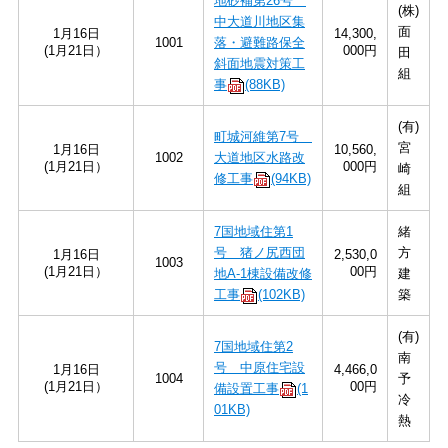
地砂補第26号
(株)
中大道川地区集
面
1月16日
14,300,
1001
落・避難路保全
(1月21日）
000円
田
斜面地震対策工
組
事
(88KB)
(有)
町城河維第7号
宮
1月16日
10,560,
1002
大道地区水路改
(1月21日）
000円
崎
修工事
(94KB)
組
7国地域住第1
緒
号 猪ノ尻西団
方
1月16日
2,530,0
1003
(1月21日）
00円
地A-1棟設備改修
建
工事
(102KB)
築
(有)
7国地域住第2
南
号 中原住宅設
1月16日
4,466,0
1004
予
(1月21日）
00円
備設置工事
(1
冷
01KB)
熱