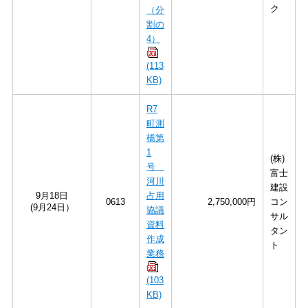
ク
（分
割の
4）
(113
KB)
R7
町測
橋第
1
(株)
号
富士
河川
建設
9月18日
占用
0613
2,750,000円
コン
(9月24日）
協議
サル
資料
タン
作成
ト
業務
(103
KB)