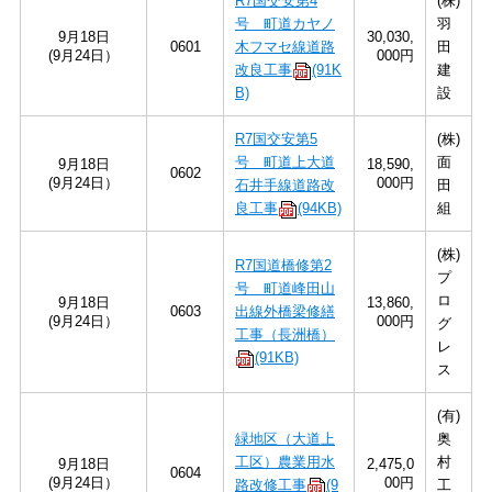
R7国交安第4
(株)
号 町道カヤノ
羽
9月18日
30,030,
0601
木フマセ線道路
田
(9月24日）
000円
改良工事
(91K
建
B)
設
R7国交安第5
(株)
号 町道上大道
面
9月18日
18,590,
0602
(9月24日）
000円
石井手線道路改
田
良工事
(94KB)
組
(株)
R7国道橋修第2
プ
号 町道峰田山
ロ
9月18日
13,860,
0603
出線外橋梁修繕
(9月24日）
000円
グ
工事（長洲橋）
レ
(91KB)
ス
(有)
緑地区（大道上
奥
工区）農業用水
村
9月18日
2,475,0
0604
(9月24日）
00円
路改修工事
(9
工