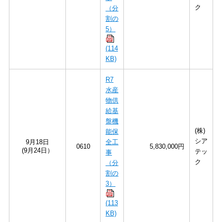
ク
（分
割の
5）
(114
KB)
R7
水産
物供
給基
盤機
(株)
能保
シア
9月18日
全工
0610
5,830,000円
(9月24日）
テッ
事
ク
（分
割の
3）
(113
KB)