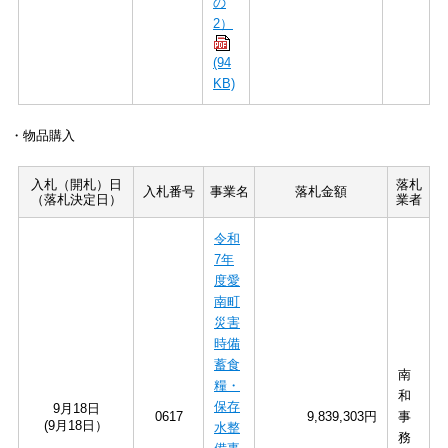
の
2）
(94
KB)
・物品購入
入札（開札）日
落札
入札番号
事業名
落札金額
（落札決定日）
業者
令和
7年
度愛
南町
災害
時備
蓄食
南
糧・
和
保存
9月18日
0617
9,839,303円
事
(9月18日）
水整
務