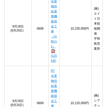
水産
物供
(株)
給基
エイ
盤機
ト日
能保
本技
9月18日
全工
0608
10,230,000円
術開
(9月24日）
事
発
（分
宇和
割の
島営
1）
業所
(115
KB)
R7
水産
物供
給基
盤機
(株)
能保
シア
9月18日
全工
0609
10,120,000円
(9月24日）
テッ
事