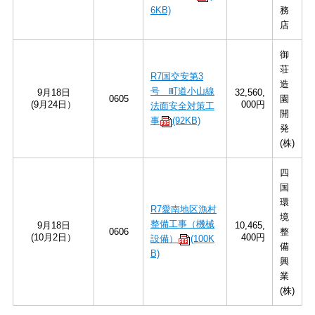
6KB)
務
店
御
荘
R7国交安第3
造
号 町道小山線
9月18日
32,560,
0605
園
(9月24日）
000円
法面安全対策工
開
事
(92KB)
発
(株)
四
国
環
R7愛南地区漁村
境
整備工事（機械
9月18日
10,465,
0606
整
(10月2日）
400円
設備）
(100K
備
B)
興
業
(株)