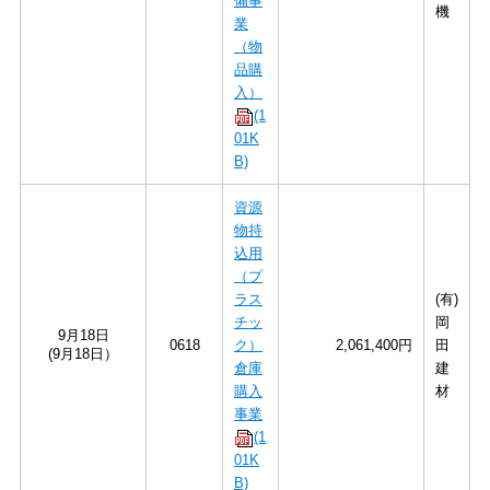
備事
機
業
（物
品購
入）
(1
01K
B)
資源
物持
込用
（プ
ラス
(有)
チッ
岡
9月18日
0618
ク）
2,061,400円
田
(9月18日）
倉庫
建
購入
材
事業
(1
01K
B)