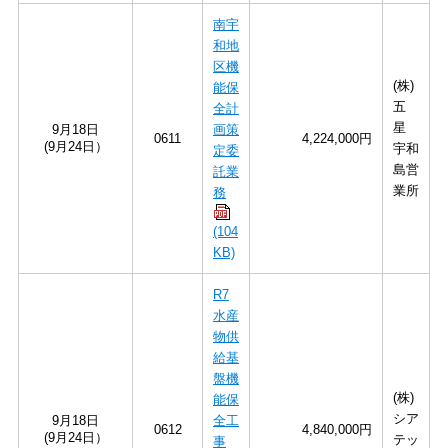
南宇
和地
区機
(株)
能保
五
全計
星
9月18日
画策
0611
4,224,000円
(9月24日）
宇和
定委
島営
託業
業所
務
(104
KB)
R7
水産
物供
給基
盤機
(株)
能保
シア
9月18日
全工
0612
4,840,000円
(9月24日）
テッ
事