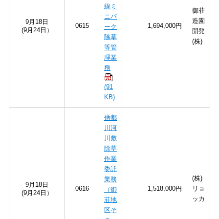
線ミ
御荘
ニパ
造園
9月18日
0615
1,694,000円
ーク
(9月24日）
開発
除草
(株)
等管
理業
務
(91
KB)
僧都
川河
川敷
除草
作業
委託
(株)
業務
9月18日
0616
1,518,000円
リョ
（御
(9月24日）
ッカ
荘地
区そ