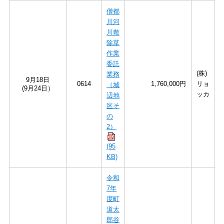
僧都
川河
川敷
除草
作業
委託
(株)
業務
9月18日
0614
1,760,000円
リョ
（城
(9月24日）
ッカ
辺地
区そ
の
2）
(95
KB)
令和
7年
度町
道太
郎谷