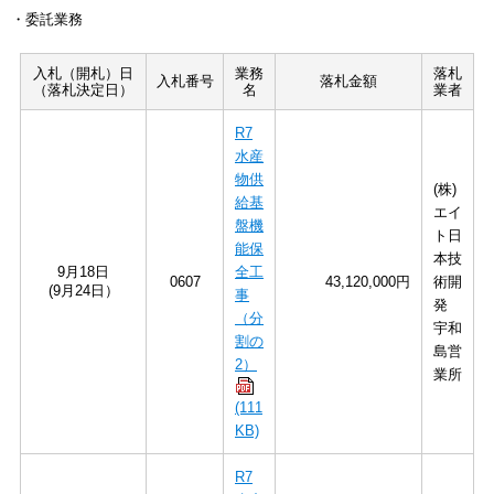
・委託業務
入札（開札）日
業務
落札
入札番号
落札金額
（落札決定日）
名
業者
R7
水産
物供
(株)
給基
エイ
盤機
ト日
能保
本技
9月18日
全工
0607
43,120,000円
術開
(9月24日）
事
発
（分
宇和
割の
島営
2）
業所
(111
KB)
R7