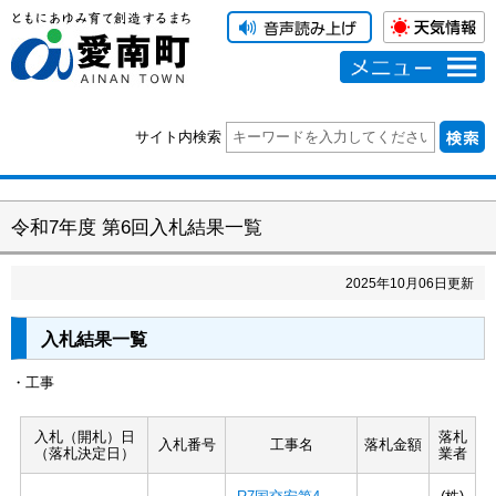
メニュー
サイト内検索
令和7年度 第6回入札結果一覧
2025
年
10
月
06
日更新
入札結果一覧
・工事
入札（開札）日
落札
入札番号
工事名
落札金額
（落札決定日）
業者