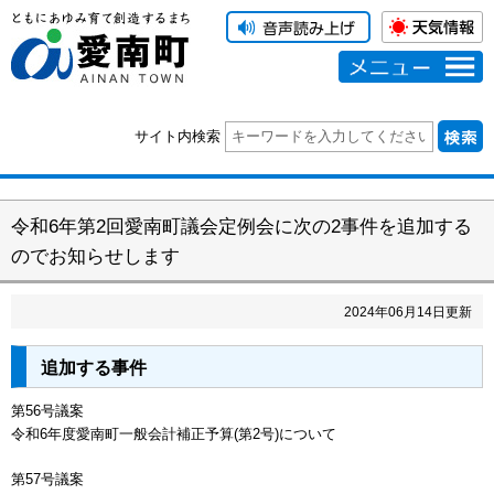
メニュー
サイト内検索
令和6年第2回愛南町議会定例会に次の2事件を追加する
のでお知らせします
2024
年
06
月
14
日更新
追加する事件
第56号議案
令和6年度愛南町一般会計補正予算(第2号)について
第57号議案