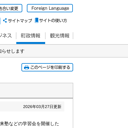
知らせします
2026
年
03
月
27
日更新
来塾などの学習会を開催した