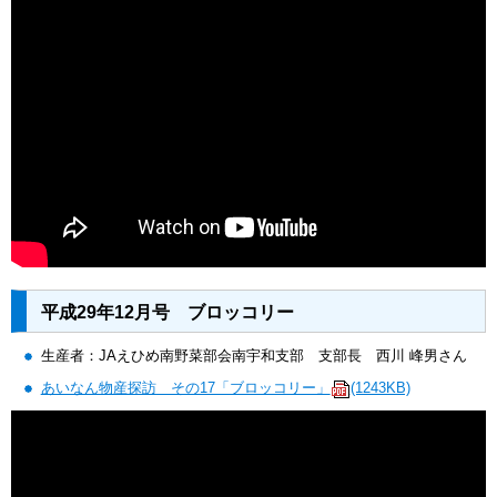
平成29年12月号 ブロッコリー
生産者：JAえひめ南野菜部会南宇和支部 支部長 西川 峰男さん
あいなん物産探訪 その17「ブロッコリー」
(1243KB)