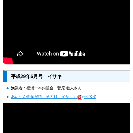
平成29年6月号 イサキ
漁業者：福浦一本釣組合 菅原 數人さん
あいなん物産探訪 その11「イサキ」
(662KB)