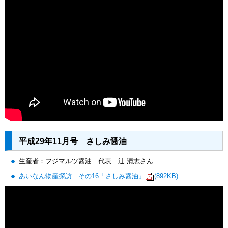
平成29年11月号 さしみ醤油
生産者：フジマルツ醤油 代表 辻 清志さん
あいなん物産探訪 その16「さしみ醤油」
(892KB)