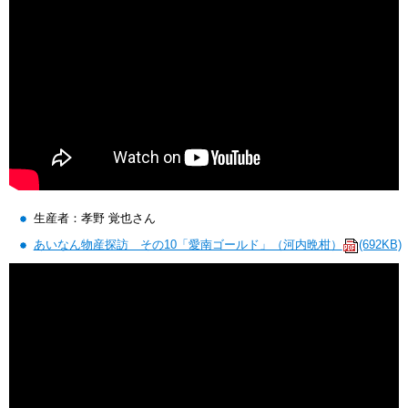
生産者：孝野 覚也さん
あいなん物産探訪 その10「愛南ゴールド」（河内晩柑）
(692KB)