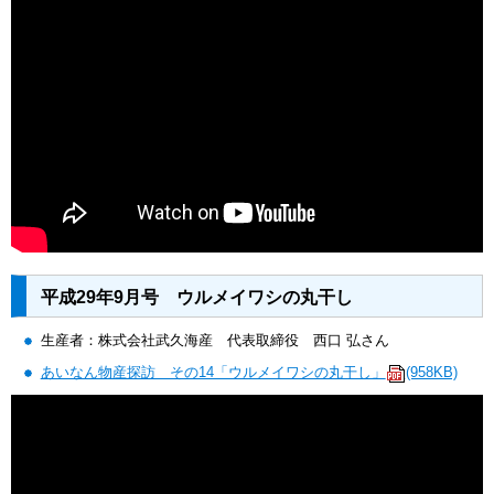
平成29年9月号 ウルメイワシの丸干し
生産者：株式会社武久海産 代表取締役 西口 弘さん
あいなん物産探訪 その14「ウルメイワシの丸干し」
(958KB)