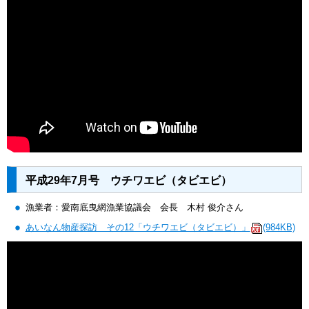
平成29年7月号 ウチワエビ（タビエビ）
漁業者：愛南底曳網漁業協議会 会長 木村 俊介さん
あいなん物産探訪 その12「ウチワエビ（タビエビ）」
(984KB)