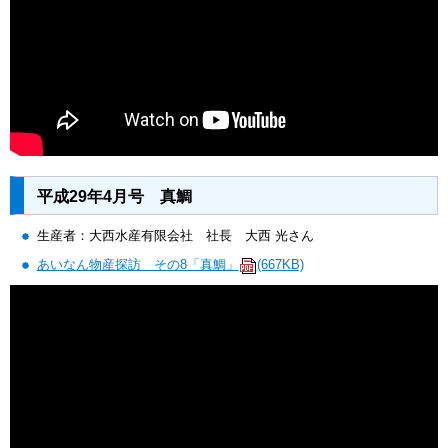
平成29年4月号 真鯛
生産者：大西水産有限会社 社長 大西 光さん
あいなん物産探訪 その8「真鯛」
(667KB)