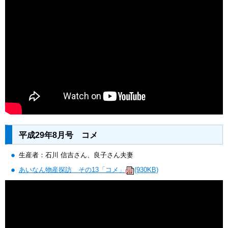
平成29年8月号 コメ
生産者：石川 信吉さん、良子さん夫妻
あいなん物産探訪 その13「コメ」
(930KB)