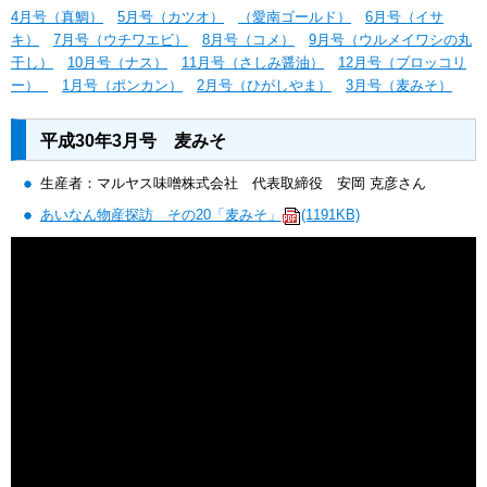
4月号（真鯛）
5月号（カツオ）
（愛南ゴールド）
6月号（イサ
キ）
7月号（ウチワエビ）
8月号（コメ）
9月号（ウルメイワシの丸
干し）
10月号（ナス）
11月号（さしみ醤油）
12月号（ブロッコリ
ー）
1月号（ポンカン）
2月号（ひがしやま）
3月号（麦みそ）
平成30年3月号 麦みそ
生産者：マルヤス味噌株式会社 代表取締役 安岡 克彦さん
あいなん物産探訪 その20「麦みそ」
(1191KB)