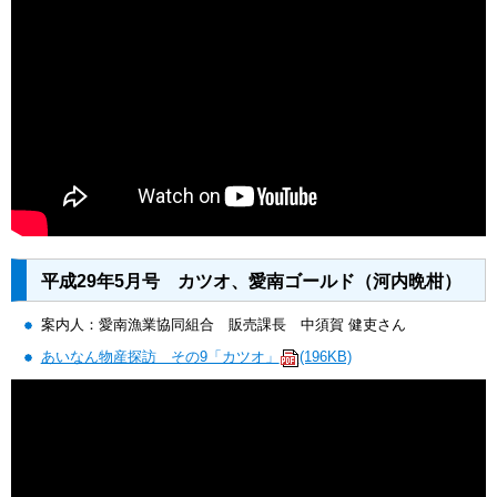
平成29年5月号 カツオ、愛南ゴールド（河内晩柑）
案内人：愛南漁業協同組合 販売課長 中須賀 健吏さん
あいなん物産探訪 その9「カツオ」
(196KB)