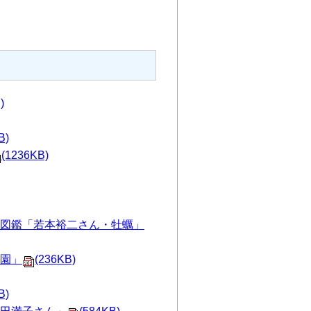
)
B)
(1236KB)
図鑑「若本裕二さん・牡蠣」
園」
(236KB)
B)