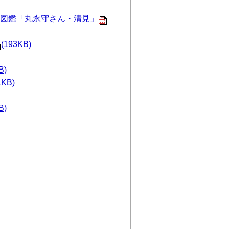
図鑑「丸永守さん・清見」
(193KB)
B)
1KB)
B)