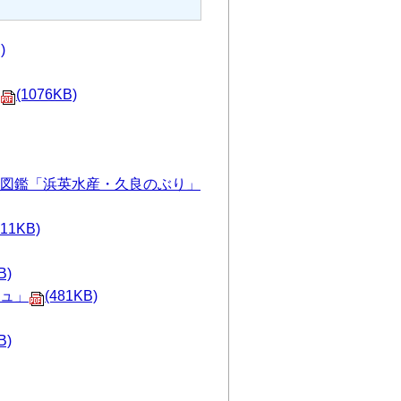
)
(1076KB)
図鑑「浜英水産・久良のぶり」
211KB)
B)
ュ」
(481KB)
B)