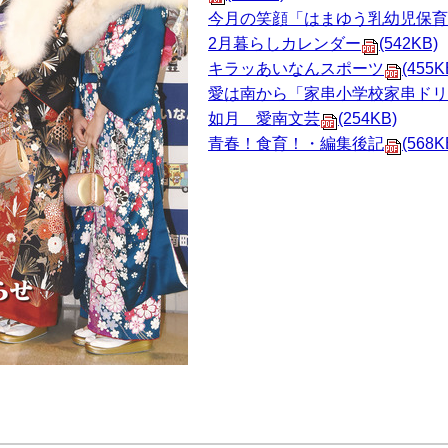
今月の笑顔「はまゆう乳幼児保育
2月暮らしカレンダー
(542KB)
キラッあいなんスポーツ
(455K
愛は南から「家串小学校家串ドリ
如月 愛南文芸
(254KB)
青春！食育！・編集後記
(568K