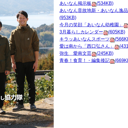
あいなん掲示板
(534KB)
あいなん音故地新・あいなん逸品
(953KB)
今月の笑顔「あいなん幼稚園」
3月暮らしカレンダー
(605KB)
キラッあいなんスポーツ
(566K
愛は南から「西口弘さん」
(43
弥生 愛南文芸
(245KB)
青春！食育！・編集後記
(669K