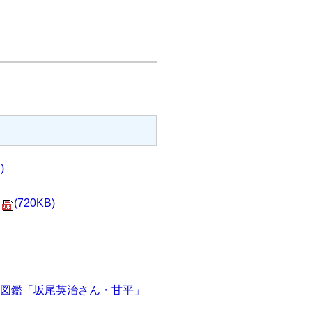
)
」
(720KB)
図鑑「坂尾英治さん・甘平」