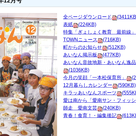
年12月号
全ページダウンロード
(3411KB
表紙
(224KB)
特集「ぎょしょく教育 最前線」
TOWNニュース
(716KB)
町からのお知らせ
(512KB)
あいなん掲示板
(477KB)
あいなん音故地新・あいなん逸品
(1036KB)
今月の笑顔「一本松保育所」
(
12月暮らしカレンダー
(590KB)
キラッあいなんスポーツ
(555K
愛は南から「愛南サン・フィッシ
師走 愛南文芸
(240KB)
青春！食育！・編集後記
(613K