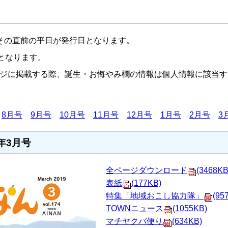
その直前の平日が発行日となります。
行となります。
ジに掲載する際、誕生・お悔やみ欄の情報は個人情報に該当す
8月号
9月号
10月号
11月号
12月号
1月号
2月号
3
年3月号
全ページダウンロード
(3468KB
表紙
(177KB)
特集「地域おこし協力隊」
(95
TOWNニュース
(1055KB)
マチヤクバ便り
(634KB)