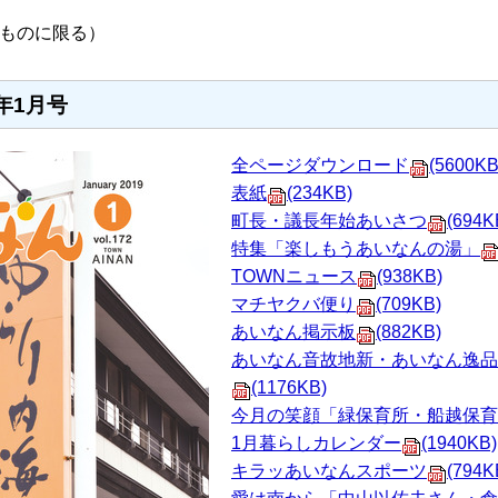
ものに限る）
年1月号
全ページダウンロード
(5600KB
表紙
(234KB)
町長・議長年始あいさつ
(694K
特集「楽しもうあいなんの湯」
TOWNニュース
(938KB)
マチヤクバ便り
(709KB)
あいなん掲示板
(882KB)
あいなん音故地新・あいなん逸品
(1176KB)
今月の笑顔「緑保育所・船越保育
1月暮らしカレンダー
(1940KB)
キラッあいなんスポーツ
(794K