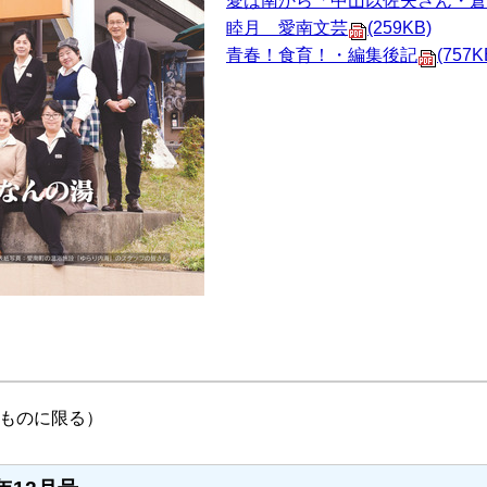
愛は南から「中山以佐夫さん・倉
睦月 愛南文芸
(259KB)
青春！食育！・編集後記
(757K
ものに限る）