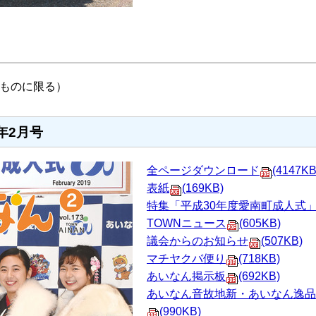
ものに限る）
年2月号
全ページダウンロード
(4147KB
表紙
(169KB)
特集「平成30年度愛南町成人式
TOWNニュース
(605KB)
議会からのお知らせ
(507KB)
マチヤクバ便り
(718KB)
あいなん掲示板
(692KB)
あいなん音故地新・あいなん逸品
(990KB)