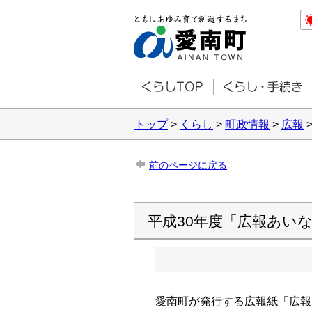
トップ
>
くらし
>
町政情報
>
広報
前のページに戻る
平成30年度「広報あい
愛南町が発行する広報紙「広報