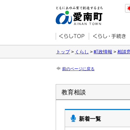
トップ
>
くらし
>
町政情報
>
相談
前のページに戻る
教育相談
新着一覧