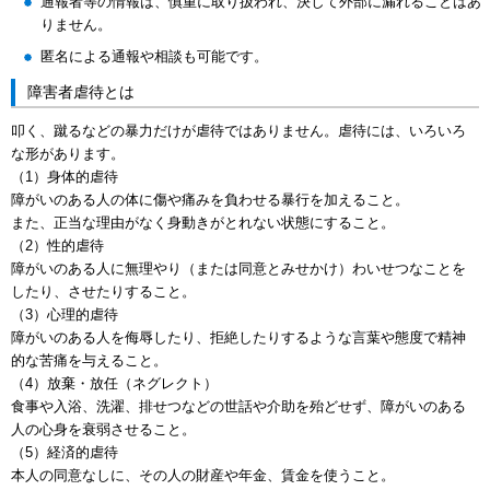
通報者等の情報は、慎重に取り扱われ、決して外部に漏れることはあ
りません。
匿名による通報や相談も可能です。
障害者虐待とは
叩く、蹴るなどの暴力だけが虐待ではありません。虐待には、いろいろ
な形があります。
（1）身体的虐待
障がいのある人の体に傷や痛みを負わせる暴行を加えること。
また、正当な理由がなく身動きがとれない状態にすること。
（2）性的虐待
障がいのある人に無理やり（または同意とみせかけ）わいせつなことを
したり、させたりすること。
（3）心理的虐待
障がいのある人を侮辱したり、拒絶したりするような言葉や態度で精神
的な苦痛を与えること。
（4）放棄・放任（ネグレクト）
食事や入浴、洗濯、排せつなどの世話や介助を殆どせず、障がいのある
人の心身を衰弱させること。
（5）経済的虐待
本人の同意なしに、その人の財産や年金、賃金を使うこと。