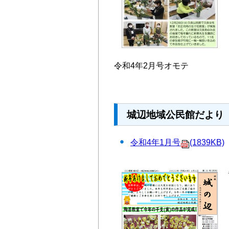
令和4年2月号オモテ
城辺地域公民館だより 
令和4年1月号
(1839KB)