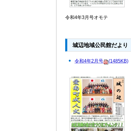
令和4年3月号オモテ
城辺地域公民館だより 
令和4年2月号
(1485KB)