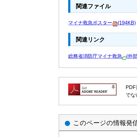
関連ファイル
マイナ救急ポスター
(194KB)
関連リンク
総務省消防庁マイナ救急
(外
PD
でな
このページの情報発