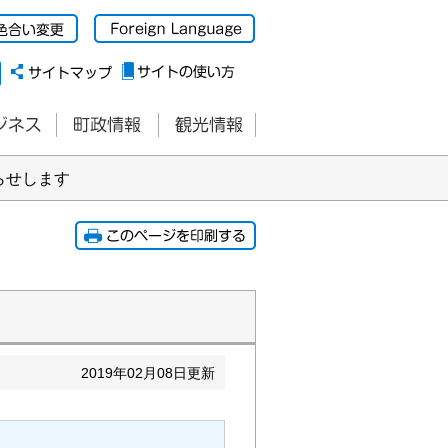
らせします
2019
年
02
月
08
日更新