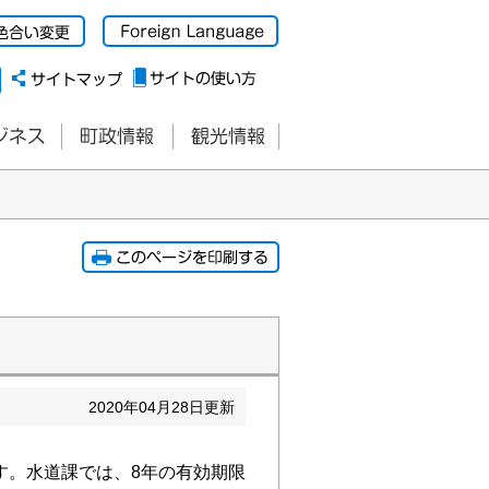
2020
年
04
月
28
日更新
す。水道課では、8年の有効期限