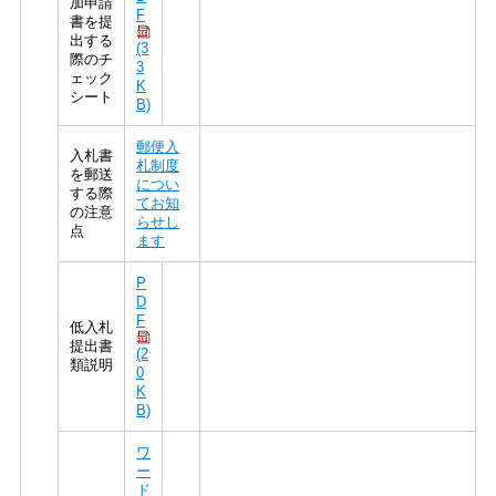
加申請
F
書を提
出する
(3
際のチ
3
ェック
K
シート
B)
郵便入
入札書
札制度
を郵送
につい
する際
てお知
の注意
らせし
点
ます
P
D
F
低入札
提出書
(2
類説明
0
K
B)
ワ
ー
ド