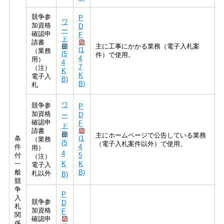
競争参
P
ワ
加資格
D
ー
確認申
F
ド
請書
主に工事にかかる業務（電子入札案
(1
（業務
(5
件）で使用。
4
用）
4
7
（注）
K
K
電子入
B)
B)
札
ワ
競争参
P
加資格
D
ー
確認申
F
ド
請書
主にホームページで公告している業務
条
(1
（業務
(5
（電子入札案件以外）で使用。
件
4
用）
4
付
5
（注）
一
K
K
電子入
般
B)
札以外
B)
競
争
P
入
競争参
D
札
加資格
F
関
確認申
係