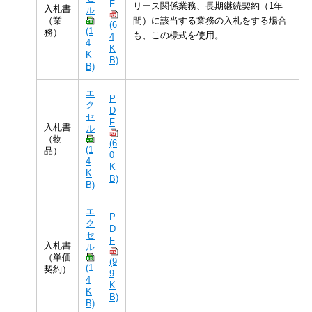
F
リース関係業務、長期継続契約（1年
入札書
ル
（業
間）に該当する業務の入札をする場合
(6
(1
務）
も、この様式を使用。
4
4
K
K
B)
B)
エ
P
ク
D
セ
F
入札書
ル
（物
(6
(1
品）
0
4
K
K
B)
B)
エ
P
ク
D
セ
F
入札書
ル
（単価
(9
(1
契約）
9
4
K
K
B)
B)