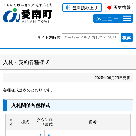
メニュー
サイト内検索
入札・契約各種様式
2025
年
09
月
25
日更新
各種様式は次のとおりです。
入札関係各種様式
区
ダウンロ
様式
備考
分
ード形式
ワ
P