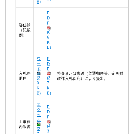
B)
P
D
F
委任状
（記載
(6
例）
6
K
B)
ワ
P
ー
D
ド
F
入札辞
持参または郵送（普通郵便等、企画財
(2
(3
退届
政課入札係宛）により提出。
9
7
K
K
B)
B)
エ
P
ク
D
セ
F
ル
工事費
(4
内訳書
(2
3
7