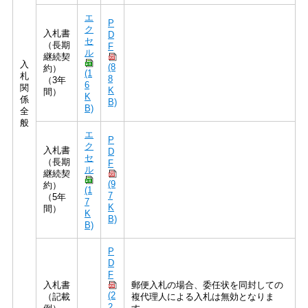
エ
P
ク
入札書
D
セ
（長期
F
ル
継続契
入
(8
約）
(1
札
8
（3年
6
関
K
間）
K
係
B)
B)
全
般
エ
P
ク
入札書
D
セ
（長期
F
ル
継続契
(9
約）
(1
7
（5年
7
K
間）
K
B)
B)
P
D
F
入札書
郵便入札の場合、委任状を同封しての
(2
（記載
複代理人による入札は無効となりま
2