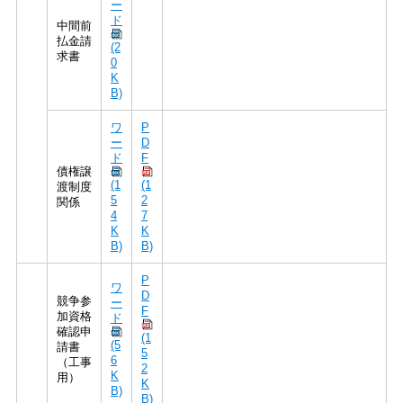
ー
ド
中間前
払金請
(2
求書
0
K
B)
ワ
P
ー
D
ド
F
債権譲
(1
(1
渡制度
5
2
関係
4
7
K
K
B)
B)
P
ワ
D
競争参
ー
F
加資格
ド
確認申
(1
(5
請書
5
6
（工事
2
K
用）
K
B)
B)