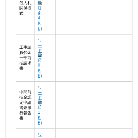
低入札
(1
関係様
4
式
4
K
B)
ワ
ー
工事請
ド
負代金
一部前
(2
払請求
0
書
K
B)
ワ
中間前
ー
払金認
ド
定申請
(2
書兼履
1
行報告
K
書
B)
ワ