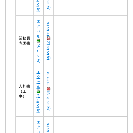
K
K
B)
B)
エ
P
ク
D
セ
F
ル
業務費
(4
内訳書
(2
3
7
K
K
B)
B)
エ
P
ク
D
セ
F
入札書
ル
（工
(6
(1
事）
4
4
K
K
B)
B)
エ
P
ク
D
セ