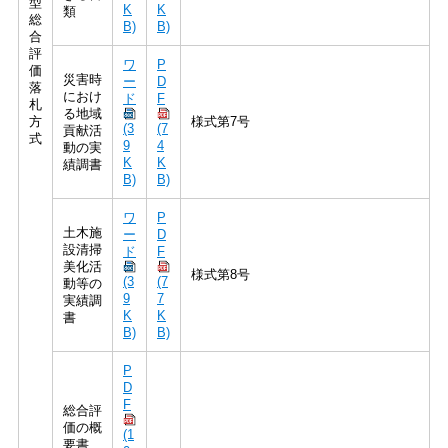
型
K
K
類
総
B)
B)
合
評
ワ
P
価
災害時
ー
D
落
におけ
ド
F
札
る地域
方
様式第7号
(3
(7
貢献活
式
9
4
動の実
K
K
績調書
B)
B)
ワ
P
土木施
ー
D
設清掃
ド
F
美化活
様式第8号
(3
(7
動等の
9
7
実績調
K
K
書
B)
B)
P
D
F
総合評
価の概
(1
要書