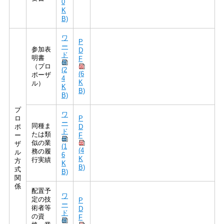
0
K
B)
ワ
P
ー
参加表
D
ド
明書
F
（プロ
(2
(6
ポーザ
4
K
ル）
K
B)
B)
プ
ワ
ロ
P
ー
同種ま
ポ
D
ド
たは類
ー
F
似の業
ザ
(1
(4
務の履
ル
6
K
行実績
方
K
B)
式
B)
関
係
配置予
ワ
定の技
P
ー
術者等
D
ド
の資
F