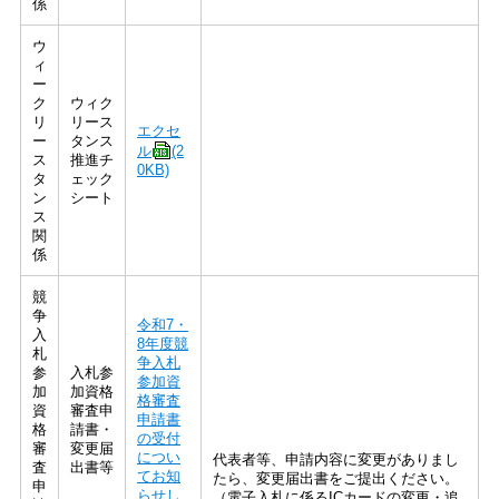
係
ウ
ィ
ー
ク
ウィク
リ
リース
エクセ
ー
タンス
ル
(2
ス
推進チ
0KB)
タ
ェック
ン
シート
ス
関
係
競
争
令和7・
入
8年度競
札
争入札
参
入札参
参加資
加
加資格
格審査
資
審査申
申請書
格
請書・
の受付
審
変更届
につい
代表者等、申請内容に変更がありまし
査
出書等
てお知
たら、変更届出書をご提出ください。
申
らせし
（電子入札に係るICカードの変更・追