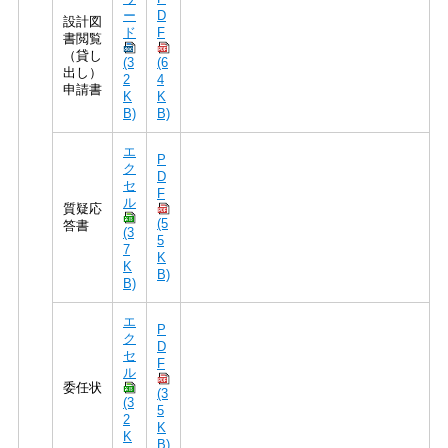
ー
D
設計図
ド
F
書閲覧
（貸し
(3
(6
出し）
2
4
申請書
K
K
B)
B)
エ
P
ク
D
セ
F
ル
質疑応
(5
答書
(3
5
7
K
K
B)
B)
エ
P
ク
D
セ
F
ル
委任状
(3
(3
5
2
K
K
B)