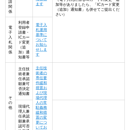
請
ます
加等がありましたら、「ICカード変更
関
（追加）通知書」も併せてご提出くだ
係
さい）
利用者
電子入
電
登録申
札運用
子
請書・
基準に
入
ICカー
ついて
札
ド変更
お知ら
関
（追
せしま
係
加）通
す
知書等
主任技
主任技
術者の
術者兼
専任要
任承認
件緩和
願兼可
措置お
否決定
よび現
通知書
そ
場代理
の
人の常
現場代
他
駐義務
理人兼
緩和措
任承認
置の変
願兼承
更につ
認可否
いてお