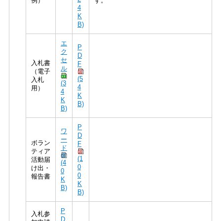
例）
す。
4
K
B)
エ
P
ク
D
セ
入札書
F
ル
（電子
(5
入札
(3
4
用）
4
K
K
B)
B)
P
ワ
D
ー
ボラン
F
ド
ティア
(1
活動届
(4
0
け出・
0
0
報告書
K
K
B)
B)
P
入札参
D