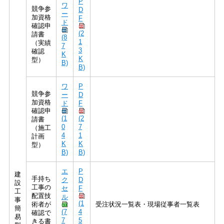
P
ワ
競争参
D
ー
加資格
F
ド
確認申
(2
請書
(8
1
（実績
7
3
確認
K
K
型）
B)
B)
ワ
P
競争参
ー
D
加資格
ド
F
確認申
(1
(2
請書
0
7
（施工
4
1
計画
K
K
型）
B)
B)
エ
P
建
手持ち
ク
D
設
工事の
セ
F
工
配置技
ル
事
(1
術者が
受注状況一覧表・現場従事者一覧表
簡
(7
4
確認で
易
7
5
きる書