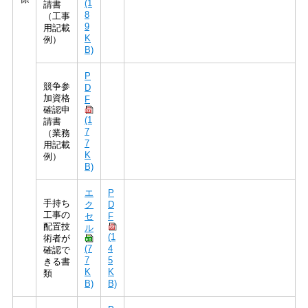
(1
請書
8
（工事
9
用記載
K
例）
B)
P
競争参
D
加資格
F
確認申
(1
請書
7
（業務
7
用記載
K
例）
B)
エ
P
手持ち
ク
D
工事の
セ
F
配置技
ル
(1
術者が
(7
4
確認で
7
5
きる書
K
K
類
B)
B)