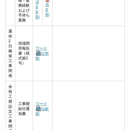
格・業
(2
(6
務経験
9
K
および
K
B)
手持ち
B)
業務
週
休
2
現場閉
日
所報告
ワード
確
書（様
(17K
保
式第2
B)
工
号）
事
関
係
余
裕
工
期
工事開
ワード
設
始日通
(14K
定
知書
B)
工
事
関