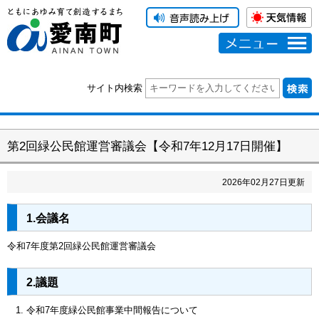
メニュー
サイト内検索
第2回緑公民館運営審議会【令和7年12月17日開催】
2026
年
02
月
27
日更新
1.会議名
令和7年度第2回緑公民館運営審議会
2.議題
令和7年度緑公民館事業中間報告について