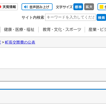
サイト内検索
室
>
町長交際費の公表