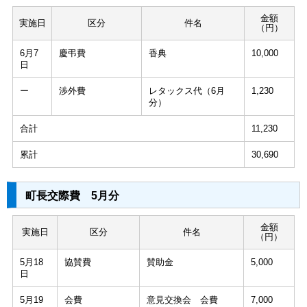
金額
実施日
区分
件名
（円）
6月7
慶弔費
香典
10,000
日
ー
渉外費
レタックス代（6月
1,230
分）
合計
11,230
累計
30,690
町長交際費 5月分
金額
実施日
区分
件名
（円）
5月18
協賛費
賛助金
5,000
日
5月19
会費
意見交換会 会費
7,000