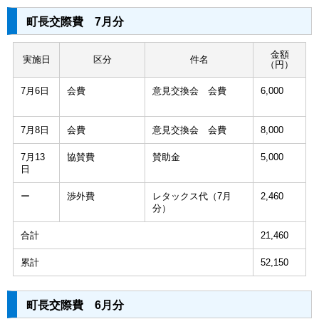
町長交際費 7月分
金額
実施日
区分
件名
（円）
7月6日
会費
意見交換会 会費
6,000
7月8日
会費
意見交換会 会費
8,000
7月13
協賛費
賛助金
5,000
日
ー
渉外費
レタックス代（7月
2,460
分）
合計
21,460
累計
52,150
町長交際費 6月分