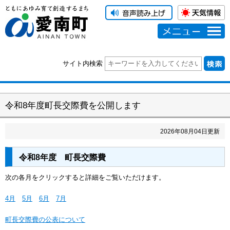
メニュー
サイト内検索
令和8年度町長交際費を公開します
2026
年
08
月
04
日更新
令和8年度 町長交際費
次の各月をクリックすると詳細をご覧いただけます。
4月
5月
6月
7月
町長交際費の公表について