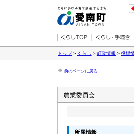
トップ
>
くらし
>
町政情報
>
役場
前のページに戻る
農業委員会
所属情報