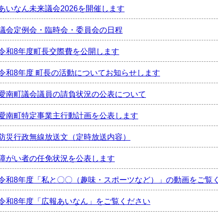
あいなん未来議会2026を開催します
議会定例会・臨時会・委員会の日程
令和8年度町長交際費を公開します
令和8年度 町長の活動についてお知らせします
愛南町議会議員の請負状況の公表について
愛南町特定事業主行動計画を公表します
防災行政無線放送文（定時放送内容）
障がい者の任免状況を公表します
令和8年度「私と〇〇（趣味・スポーツなど）」の動画をご覧
令和8年度「広報あいなん」をご覧ください