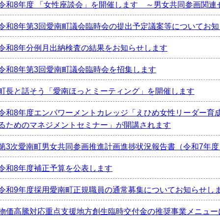
令和8年度 「女性座談会」を開催します ～男女共同参画関連
令和8年第3回愛南町議会臨時会の提出予定議案等についてお
令和8年分例月出納検査の結果をお知らせします
令和8年第3回愛南町議会臨時会を招集します
町長と話そう「愛南ほっとミーティング」を開催します
令和8年度エンパワーメントカレッジ「えひめ女性リーダー育
るためのマネジメントセミナー」が開講されます
第3次愛南町男女共同参画推進計画進捗状況報告書（令和7年
令和8年度補正予算を公表します
令和9年度採用愛南町正規職員の通常募集についてお知らせし
物価高騰対応重点支援地方創生臨時交付金の推奨事業メニュー