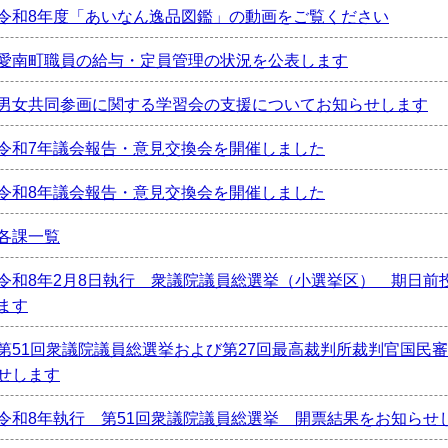
令和8年度「あいなん逸品図鑑」の動画をご覧ください
愛南町職員の給与・定員管理の状況を公表します
男女共同参画に関する学習会の支援についてお知らせします
令和7年議会報告・意見交換会を開催しました
令和8年議会報告・意見交換会を開催しました
各課一覧
令和8年2月8日執行 衆議院議員総選挙（小選挙区） 期日前
ます
第51回衆議院議員総選挙および第27回最高裁判所裁判官国民
せします
令和8年執行 第51回衆議院議員総選挙 開票結果をお知らせ