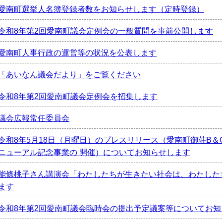
愛南町選挙人名簿登録者数をお知らせします（定時登録）
令和8年第2回愛南町議会定例会の一般質問を事前公開します
愛南町人事行政の運営等の状況を公表します
「あいなん議会だより」をご覧ください
令和8年第2回愛南町議会定例会を招集します
議会広報常任委員会
令和8年5月18日（月曜日）のプレスリリース（愛南町御荘B＆
ニューアル記念事業の 開催）についてお知らせします
能條桃子さん講演会「わたしたちが生きたい社会は、わたした
ます
令和8年第2回愛南町議会臨時会の提出予定議案等についてお