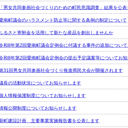
「男女共同参画社会づくりのための町民意識調査」結果を公表
愛南町議会のハラスメント防止等に関する条例の制定について
ふるさと寄附金を活用して新たな産品を創出しませんか
令和8年第2回愛南町議会定例会に付議する事件の追加につい
令和8年第2回愛南町議会定例会の提出予定議案等についてお
第31回男女共同参画社会づくり推進県民大会が開催されます
議長の活動状況についてお知らせします
個人情報保護制度についてお知らせします
情報公開制度についてお知らせします
新町建設計画 主要事業実施報告書を公表します