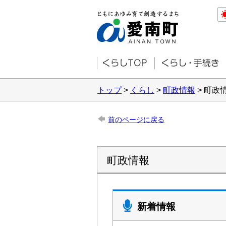
トップ
>
くらし
>
町政情報
> 町政
前のページに戻る
町政情報
新着情報